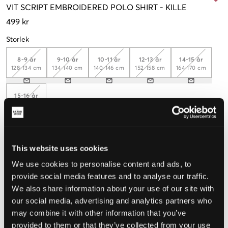
VIT
SCRIPT EMBROIDERED POLO SHIRT
-
KILLE
499 kr
Storlek
8-9 år
9-10 år
10-11 år
12-13 år
14-15 år
128-134 cm
134-140 cm
140-146 cm
152-158 cm
164-170 cm
15-16 år
170-176 cm
Upplevd storlek
This website uses cookies
We use cookies to personalise content and ads, to
Liten
Perfekt
Stor
provide social media features and to analyse our traffic.
STORLEKSGUIDE
We also share information about your use of our site with
our social media, advertising and analytics partners who
VÄLJ STORLEK
may combine it with other information that you’ve
provided to them or that they’ve collected from your use