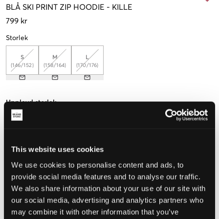
BLÅ
SKI PRINT ZIP HOODIE
-
KILLE
799 kr
Storlek
S
M
L
(146/152)
(158/164)
(170/176)
Upplevd storlek
Liten
Perfekt
Stor
This website uses cookies
We use cookies to personalise content and ads, to
VÄLJ STORLEK
provide social media features and to analyse our traffic.
We also share information about your use of our site with
Fri frakt
på beställningar över 699 kr
our social media, advertising and analytics partners who
Öppet köp
i 60 dagar
may combine it with other information that you’ve
Leverans
2-4 vardagar