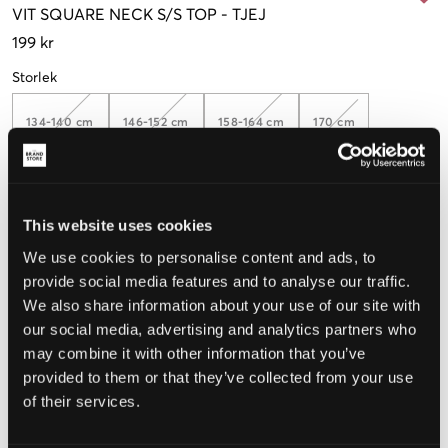
VIT
SQUARE NECK S/S TOP
-
TJEJ
199 kr
Storlek
134-140 cm
146-152 cm
158-164 cm
170 cm
Upplevd storlek
This website uses cookies
Liten
Perfekt
Stor
We use cookies to personalise content and ads, to
provide social media features and to analyse our traffic.
STORLEKSGUIDE
We also share information about your use of our site with
our social media, advertising and analytics partners who
VÄLJ STORLEK
may combine it with other information that you’ve
provided to them or that they’ve collected from your use
of their services.
Fri frakt
på beställningar över 699 kr
Öppet köp
i 60 dagar
Leverans
2-4 vardagar