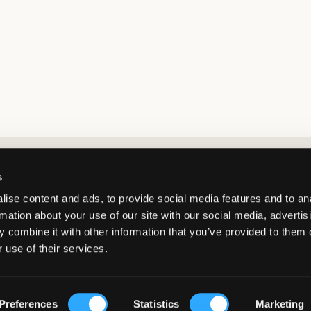
Market switcher
s
ise content and ads, to provide social media features and to an
rmation about your use of our site with our social media, advertis
 combine it with other information that you’ve provided to them o
 use of their services.
Sweden
/
SEK
© Copyright 2026 Kids Brand Store AB
Preferences
Statistics
Marketing