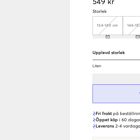
549 kr
Storlek
134-140 cm
146-15
Upplevd storlek
Liten
Fri frakt
på beställnin
Öppet köp
i 60 daga
Leverans
2-4 vardaga