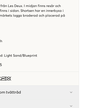
rån Les Deux. I midjan finns resår och
finns i sidan. Shortsen har en innerbyxa i
 märkets logga broderad och placerad på
sh
od
:
Light Sand/Blueprint
5
om tvättråd