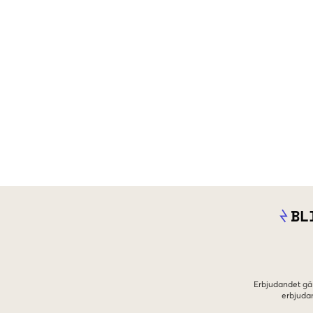
BL
Erbjudandet gäl
erbjuda