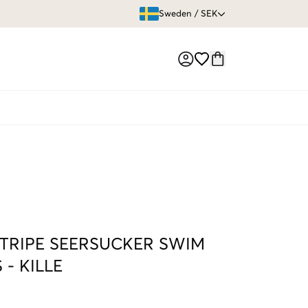
ÖPPET KÖP
Sweden
/
SEK
Market switch
STRIPE SEERSUCKER SWIM
S
-
KILLE