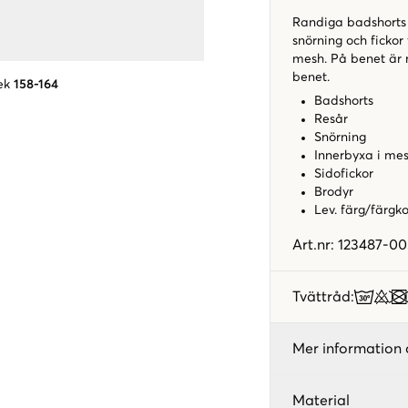
Randiga badshorts f
snörning och fickor 
mesh. På benet är
benet.
ek
158-164
Badshorts
Resår
Snörning
Innerbyxa i me
Sidofickor
Brodyr
Lev. färg/färgk
Art.nr
:
123487-00
Tvättråd
:
Mer information 
Material