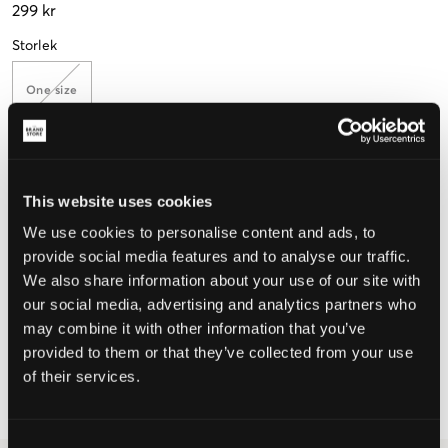
299 kr
Storlek
One size
Upplevd storlek
This website uses cookies
Liten
Perfekt
Stor
We use cookies to personalise content and ads, to
provide social media features and to analyse our traffic.
We also share information about your use of our site with
our social media, advertising and analytics partners who
VÄLJ STORLEK
may combine it with other information that you’ve
provided to them or that they’ve collected from your use
Fri frakt
på beställningar över 699 kr
of their services.
Öppet köp
i 60 dagar
Leverans
2-4 vardagar
Consent