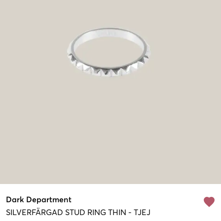
Dark Department
SILVERFÄRGAD
STUD RING THIN
-
TJEJ