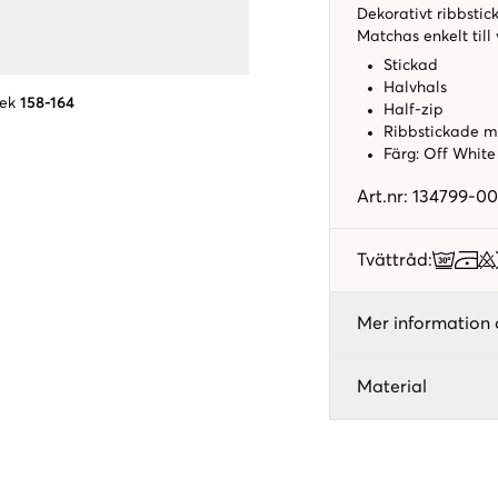
Dekorativt ribbsti
Matchas enkelt till
Stickad
Halvhals
lek
158-164
Half-zip
Ribbstickade 
Färg: Off Whit
Art.nr
:
134799-00
Tvättråd
:
Mer information 
Material