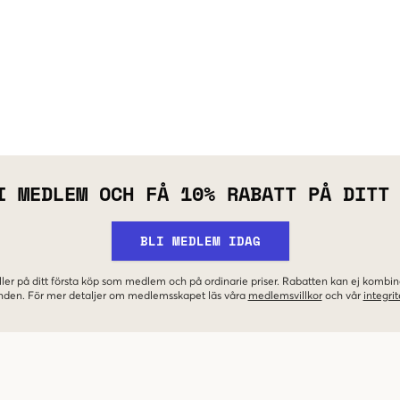
I MEDLEM OCH FÅ 10% RABATT PÅ DITT
BLI MEDLEM IDAG
ler på ditt första köp som medlem och på ordinarie priser. Rabatten kan ej komb
nden. För mer detaljer om medlemsskapet läs våra
medlemsvillkor
och vår
integrit