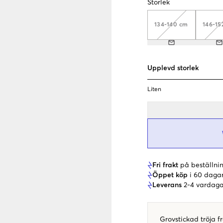
Storlek
134-140 cm
146-15
Upplevd storlek
Liten
Fri frakt
på beställnin
Öppet köp
i 60 daga
Leverans
2-4 vardaga
Grovstickad tröja 