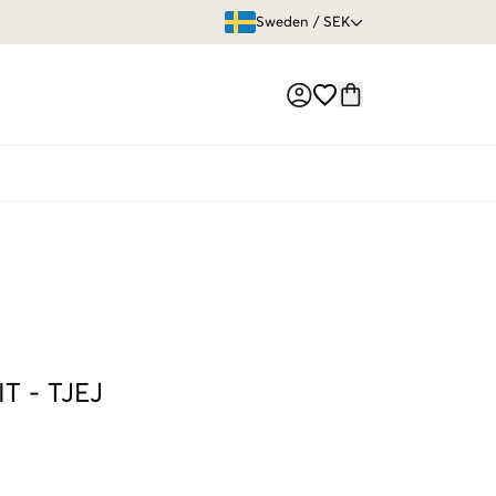
ÖPPET KÖP
Sweden
/
SEK
Market switch
IT
-
TJEJ