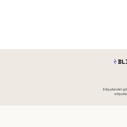
BL
Erbjudandet gäl
erbjuda