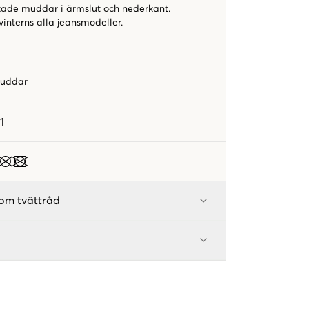
ckade muddar i ärmslut och nederkant.
 vinterns alla jeansmodeller.
muddar
e
1
om tvättråd