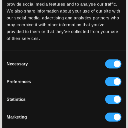
provide social media features and to analyse our traffic.
Liten
Perfekt
Stor
We also share information about your use of our site with
our social media, advertising and analytics partners who
STORLEKSGUIDE
may combine it with other information that you’ve
provided to them or that they’ve collected from your use
VÄLJ STORLEK
of their services.
Fri frakt
på beställningar över 699 kr
Öppet köp
i 60 dagar
Consent
Leverans
2-4 vardagar
Necessary
Selection
Gröna sweat pants från Lyle & Scott. Dessa byxor har snörning i
Preferences
midjan för en justerbar passform och resår i bensluten för extra
komfort. Utrustade med fickor i sidorna och en bakficka för
praktisk förvaring. Logga på höften och bakfickan ger en stilren
Statistics
detalj.
Sweat pants
Snörning i midjan
Marketing
Resår i benslut
Fickor i sidorna