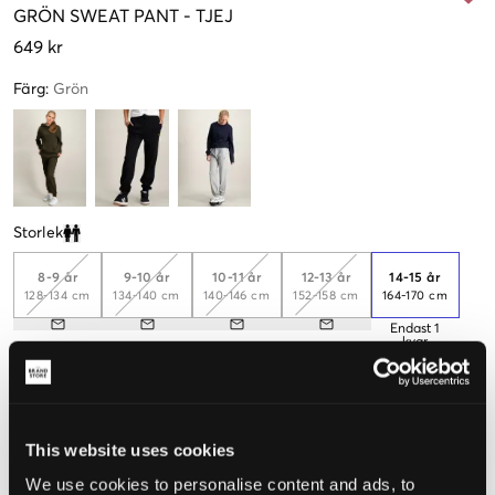
GRÖN
SWEAT PANT
-
TJEJ
649 kr
Färg
:
Grön
Storlek
Clone modal
8-9 år
9-10 år
10-11 år
12-13 år
14-15 år
128-134 cm
134-140 cm
140-146 cm
152-158 cm
164-170 cm
Endast
1
kvar
15-16 år
170-176 cm
This website uses cookies
Upplevd storlek
We use cookies to personalise content and ads, to