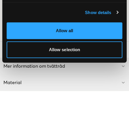
Bakficka
Logga på höft och bakficka
Show details
Färg: Olive
Texten är AI-genererad.
Allow all
Art.nr
:
133857-002
Allow selection
Tvättråd
:
Mer information om tvättråd
Material