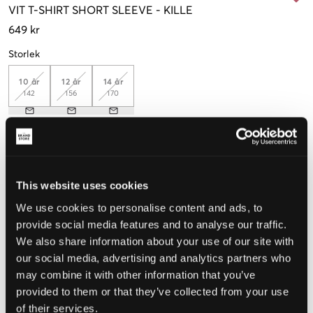
VIT
T-SHIRT SHORT SLEEVE
-
KILLE
649 kr
Storlek
10 år
12 år
14 år
142
156
170
Upplevd storlek
Liten
Perfekt
Stor
This website uses cookies
STORLEKSGUIDE
We use cookies to personalise content and ads, to
provide social media features and to analyse our traffic.
VÄLJ STORLEK
We also share information about your use of our site with
our social media, advertising and analytics partners who
may combine it with other information that you’ve
Fri frakt
på beställningar över 699 kr
provided to them or that they’ve collected from your use
Öppet köp
i 60 dagar
of their services.
Leverans
2-4 vardagar