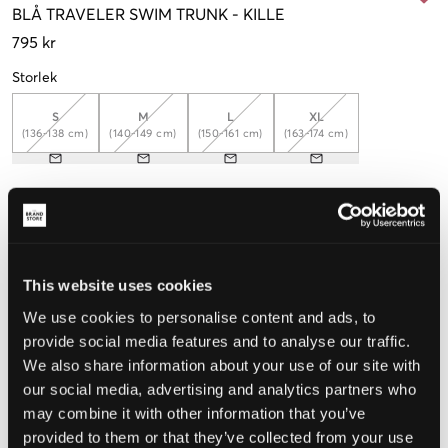
BLÅ
TRAVELER SWIM TRUNK
-
KILLE
795 kr
Storlek
S
M
L
XL
(136-138 cm)
(140-149 cm)
(150-161 cm)
(163-174 cm)
Upplevd storlek
Liten
Perfekt
Stor
This website uses cookies
STORLEKSGUIDE
We use cookies to personalise content and ads, to
VÄLJ STORLEK
provide social media features and to analyse our traffic.
We also share information about your use of our site with
our social media, advertising and analytics partners who
Fri frakt
på beställningar över 699 kr
may combine it with other information that you’ve
Öppet köp
i 60 dagar
provided to them or that they’ve collected from your use
Leverans
2-4 vardagar