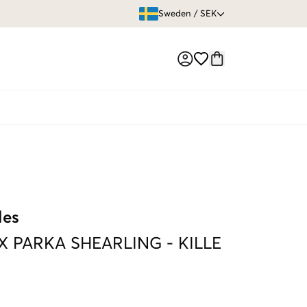
ÖPPET KÖP
Sweden
/
SEK
Market switch
les
X PARKA SHEARLING
-
KILLE