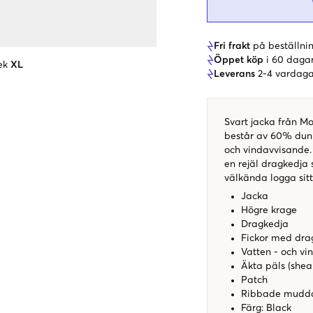
Fri frakt
på beställnin
Öppet köp
i 60 daga
ek
XL
Leverans
2-4 vardaga
Svart jacka från M
består av 60% dun 
och vindavvisande.
en rejäl dragkedja 
välkända logga sit
Jacka
Högre krage
Dragkedja
Fickor med dr
Vatten - och vi
Äkta päls (shea
Patch
Ribbade mudd
Färg: Black