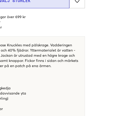
VÄLJ STORLEK
gar över 699 kr
r
r
oose Knuckles med pälskrage. Vadderingen
och 40% fjädrar. Yttermaterialet är vatten -
 Jackan är utrustad med en högre krage och
samt knappar. Fickor finns i sidan och märkets
ter på en patch på ena ärmen.
agkedja
ndavvisande yta
rling)
ar