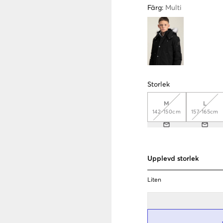
Färg
:
Multi
Storlek
M
L
142-150cm
157-165cm
Upplevd storlek
Liten