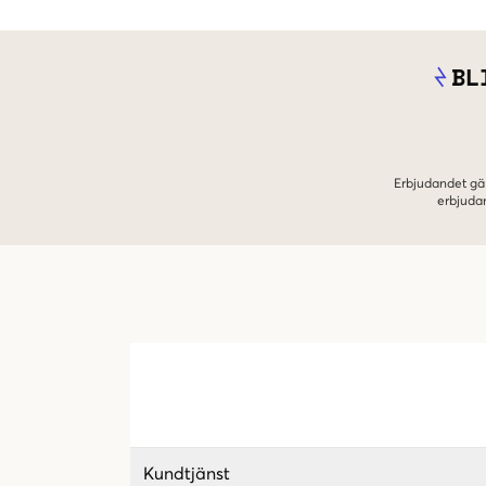
BL
Erbjudandet gäl
erbjuda
Kundtjänst