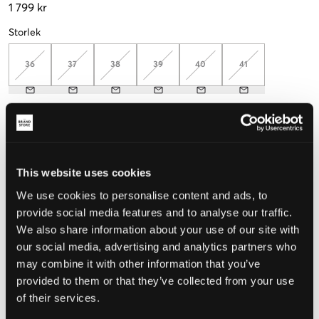
1 799 kr
Storlek
36
37
38
39
40
41
Mät foten för att välja rätt storlek
Upplevd storlek
This website uses cookies
Liten
Perfekt
Stor
We use cookies to personalise content and ads, to
STORLEKSGUIDE
provide social media features and to analyse our traffic.
We also share information about your use of our site with
VÄLJ STORLEK
our social media, advertising and analytics partners who
may combine it with other information that you’ve
provided to them or that they’ve collected from your use
Fri frakt
på beställningar över 699 kr
Öppet köp
i 60 dagar
of their services.
Leverans
2-4 vardagar