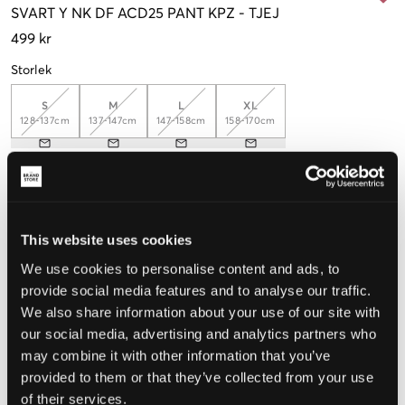
SVART
Y NK DF ACD25 PANT KPZ
-
TJEJ
499 kr
Storlek
S
M
L
XL
128-137cm
137-147cm
147-158cm
158-170cm
Upplevd storlek
Liten
Perfekt
Stor
This website uses cookies
STORLEKSGUIDE
We use cookies to personalise content and ads, to
provide social media features and to analyse our traffic.
VÄLJ STORLEK
We also share information about your use of our site with
our social media, advertising and analytics partners who
may combine it with other information that you’ve
Fri frakt
på beställningar över 699 kr
provided to them or that they’ve collected from your use
Öppet köp
i 60 dagar
of their services.
Leverans
2-4 vardagar