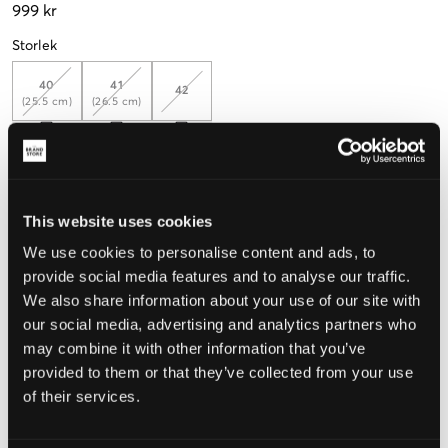
999 kr
Storlek
40
41
42
(25.5 cm)
(26.5 cm)
Mät foten för att välja rätt storlek
Upplevd storlek
This website uses cookies
Liten
Perfekt
Stor
We use cookies to personalise content and ads, to
provide social media features and to analyse our traffic.
STORLEKSGUIDE
We also share information about your use of our site with
our social media, advertising and analytics partners who
VÄLJ STORLEK
may combine it with other information that you’ve
provided to them or that they’ve collected from your use
Fri frakt
på beställningar över 699 kr
of their services.
Öppet köp
i 60 dagar
Leverans
2-4 vardagar