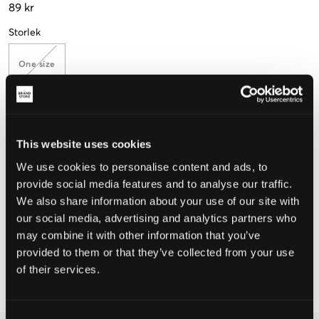
89 kr
Storlek
One size
Upplevd storlek
This website uses cookies
Liten
Perfekt
Stor
We use cookies to personalise content and ads, to
provide social media features and to analyse our traffic.
We also share information about your use of our site with
VÄLJ STORLEK
our social media, advertising and analytics partners who
may combine it with other information that you’ve
provided to them or that they’ve collected from your use
Fri frakt
på beställningar över 699 kr
of their services.
Öppet köp
i 60 dagar
Leverans
2-4 vardagar
Consent