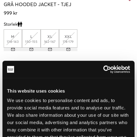
GRÅ
HOODED JACKET
-
TJEJ
999 kr
Storlek
Clone modal
M
L
XL
XXL
138-143
150-155
162-167
174-179
Upplevd storlek
Liten
Perfekt
Stor
This website uses cookies
STORLEKSGUIDE
We use cookies to personalise content and ads, to
VÄLJ STORLEK
provide social media features and to analyse our traffic.
We also share information about your use of our site with
our social media, advertising and analytics partners who
Fri frakt
på beställningar över 699 kr
may combine it with other information that you’ve
Öppet köp
i 60 dagar