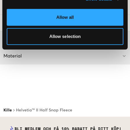
Art.nr
:
131763-008
Allow all
Tvättråd
:
Allow selection
Mer information om tvättråd
Material
Kille
Helvetia™ II Half Snap Fleece
BLI MEDLEM OCH FÅ 10% RABATT PÅ DITT KÖP!