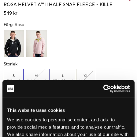
ROSA
HELVETIA™ II HALF SNAP FLEECE
-
KILLE
549 kr
Färg
:
Rosa
Storlek
S
M
L
XL
(132 cm)
(141-148 cm)
(156-162 cm)
(168 cm)
Endast
2
Endast
1
kvar
kvar
This website uses cookies
Upplevd storlek
We use cookies to personalise content and ads, to
Liten
Perfekt
Stor
provide social media features and to analyse our traffic.
We also share information about your use of our site with
STORLEKSGUIDE