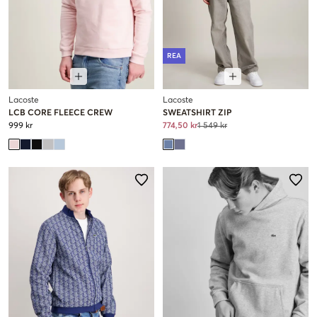
REA
Lacoste
Lacoste
LCB CORE FLEECE CREW
SWEATSHIRT ZIP
999 kr
774,50 kr
1 549 kr