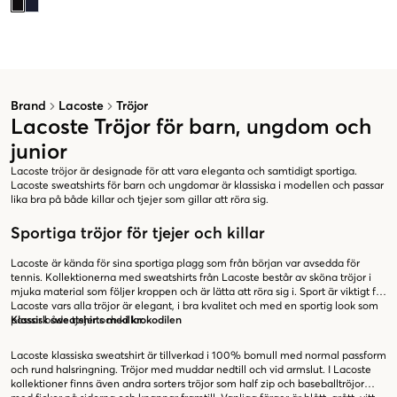
Brand
Lacoste
Tröjor
Lacoste Tröjor för barn, ungdom och
junior
Lacoste tröjor är designade för att vara eleganta och samtidigt sportiga.
Lacoste sweatshirts för barn och ungdomar är klassiska i modellen och passar
lika bra på både killar och tjejer som gillar att röra sig.
Sportiga tröjor för tjejer och killar
Lacoste är kända för sina sportiga plagg som från början var avsedda för
tennis. Kollektionerna med sweatshirts från Lacoste består av sköna tröjor i
mjuka material som följer kroppen och är lätta att röra sig i. Sport är viktigt för
Lacoste vars alla tröjor är elegant, i bra kvalitet och med en sportig look som
passar både tjejer och killar.
Klassisk sweatshirts med krokodilen
Lacoste klassiska sweatshirt är tillverkad i 100% bomull med normal passform
och rund halsringning. Tröjor med muddar nedtill och vid armslut. I Lacoste
kollektioner finns även andra sorters tröjor som half zip och baseballtröjor