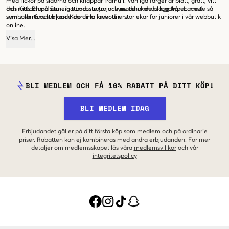
med fickor på sidorna och knappar framtill. Vanliga färger är blått, grått, vitt
och rött och på samtliga Lacoste tröjor syns den kända logotypen med
Hos Kids Brand Store hittar du tröjor och matchande plagg från Lacoste så
symbolen föreställande den lilla krokodilen.
som t-shirts och byxor. Köp dina favoriter i storlekar för juniorer i vår webbutik
online.
Visa
Mer
...
BLI MEDLEM OCH FÅ 10% RABATT PÅ DITT KÖP!
BLI MEDLEM IDAG
Erbjudandet gäller på ditt första köp som medlem och på ordinarie
priser. Rabatten kan ej kombineras med andra erbjudanden. För mer
detaljer om medlemsskapet läs våra
medlemsvillkor
och vår
integritetspolicy