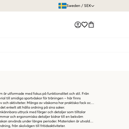
ÖPPET KÖP
Sweden
/
SEK
Market switch
 är utformade med fokus på funktionalitet och stil. Från
ial till smidiga sportväskor för träningen – här finns
v och aktiviteter. Många av väskorna har praktiska fack och
et enkelt att hålla ordning på sina saker.
kännbara uttryck med färger och detaljer som tilltalar
emmar och ergonomiska detaljer bidrar till en bekväm
 väskan används under längre perioder. Materialen är utvalda
ing, från skolvägen till fritidsaktiviteter.