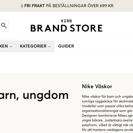
FRI FRAKT
PÅ BESTÄLLNINGAR ÖVER 699 KR
KEN
KATEGORIER
GUIDER
Nike Väskor
barn, ungdom
Nike väskor för barn och ungdom
rymliga ryggsäckar för skolmater
modeller som passar olika beho
organisationslösningar som gör d
Designen kombinerar Nikes igen
yngre bärare. Justerbara axelr
passform, vilket är viktigt när
för att hantera vardagens användn