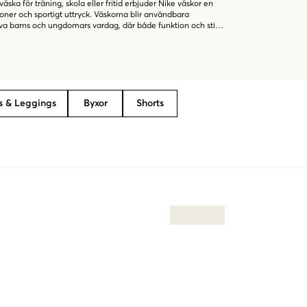
ka för träning, skola eller fritid erbjuder Nike väskor en
oner och sportigt uttryck. Väskorna blir användbara
tiva barns och ungdomars vardag, där både funktion och stil
s & Leggings
Byxor
Shorts