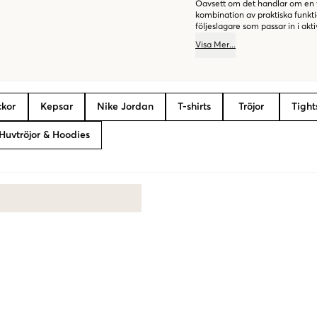
Oavsett om det handlar om en väs
kombination av praktiska funkti
följeslagare som passar in i ak
spelar roll.
Visa
Mer
...
kor
Kepsar
Nike Jordan
T-shirts
Tröjor
Tight
Huvtröjor & Hoodies