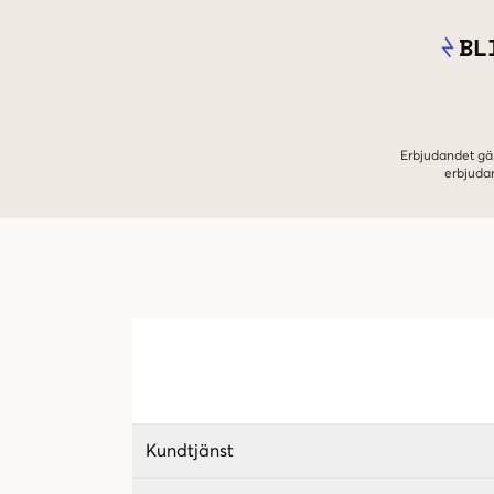
BL
Erbjudandet gäl
erbjuda
Kundtjänst