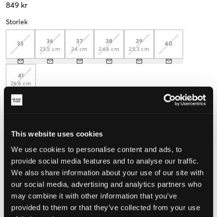
849 kr
Storlek
36
37
38
39
35
40
23,5 cm
24 cm
24,6 cm
25,3 cm
41
26,6 cm
Mät foten för att välja rätt storlek
Upplevd storlek
This website uses cookies
We use cookies to personalise content and ads, to
Liten
Perfekt
Stor
provide social media features and to analyse our traffic.
We also share information about your use of our site with
our social media, advertising and analytics partners who
VÄLJ STORLEK
may combine it with other information that you’ve
provided to them or that they’ve collected from your use