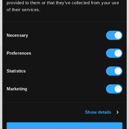
provided to them or that they’ve collected from your use
VÄLJ STORLEK
of their services.
Fri frakt
på beställningar över 699 kr
Consent
Öppet köp
i 60 dagar
Necessary
Selection
Leverans
2-4 vardagar
Preferences
Vita låga sneakers från Emporio Armani EA7. Skorna är
profilerade på sidan, baktill samt på plösen och har ett
ytterskal av skinn. Upptill finns snören och sulhöjden är 2.5 cm.
Statistics
Snygga till jeans eller chinos med passar också bra till shorts,
med halvhöga strumpor i.
Sneakers
Marketing
Snörning
Sulhöjd: 2.5 cm
Normal passform
Färg: White - Black
Show details
Art.nr
:
121572-001