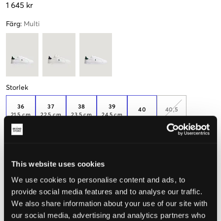
1 645 kr
Färg
:
Multi
Storlek
36
37
38
39
40
40,5
21,5 cm
22,5 cm
23,5 cm
24,5 cm
41
41,5
42
26,5 cm
27 cm
This website uses cookies
We use cookies to personalise content and ads, to
Mät foten för att välja rätt storlek
provide social media features and to analyse our traffic.
Upplevd storlek
We also share information about your use of our site with
our social media, advertising and analytics partners who
Liten
Perfekt
Stor