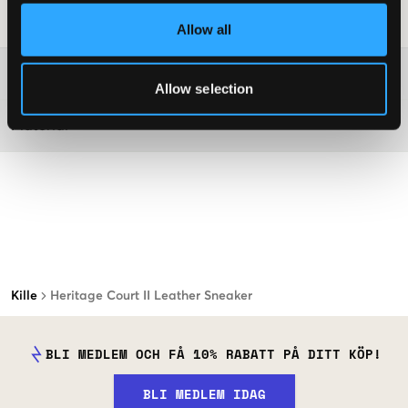
Art.nr
:
114244-003
Allow all
Mer information om tvättråd
Allow selection
Material
Kille
Heritage Court II Leather Sneaker
BLI MEDLEM OCH FÅ 10% RABATT PÅ DITT KÖP!
BLI MEDLEM IDAG