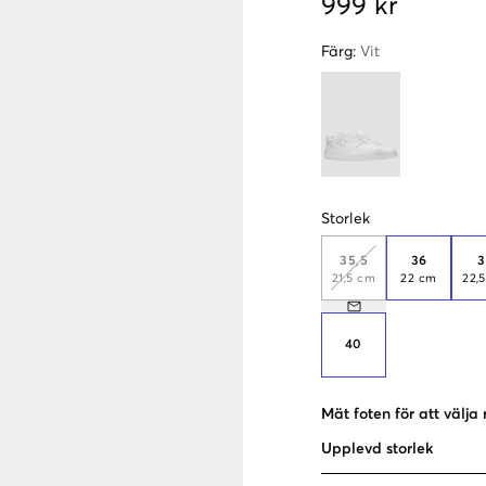
999 kr
Färg
:
Vit
Storlek
35,5
36
3
21,5 cm
22 cm
22,
40
Mät foten för att välja 
Upplevd storlek