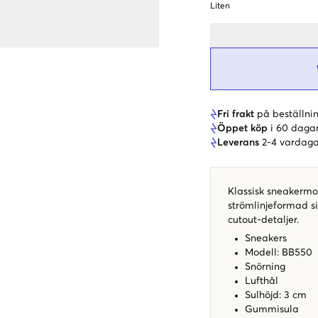
Liten
Fri frakt
på beställnin
Öppet köp
i 60 daga
Leverans
2-4 vardaga
Klassisk sneakermo
strömlinjeformad s
cutout-detaljer.
Sneakers
Modell: BB550
Snörning
Lufthål
Sulhöjd: 3 cm
Gummisula