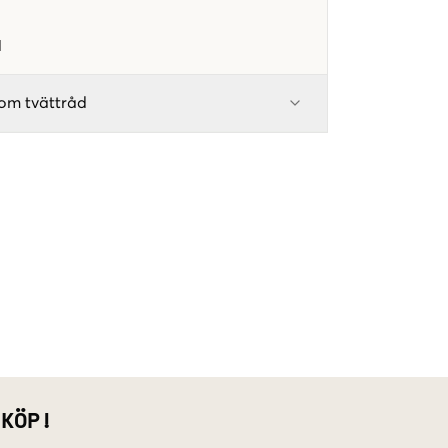
1
om tvättråd
 KÖP!