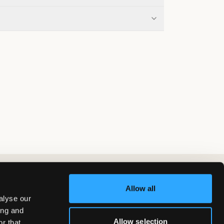
Allow all
alyse our
ing and
Allow selection
r that