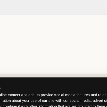
Market switcher
s
ise content and ads, to provide social media features and to an
rmation about your use of our site with our social media, advertis
 combine it with other information that you’ve provided to them o