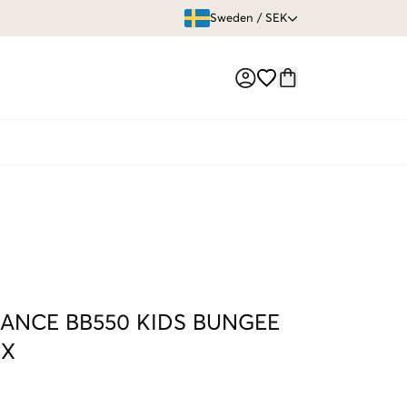
ÖPPET KÖP
Sweden
/
SEK
Market switch
ANCE BB550 KIDS BUNGEE
EX