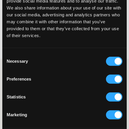
provide social media features and to analyse our traffic.
We also share information about your use of our site with
STORLEKSGUIDE
our social media, advertising and analytics partners who
VÄLJ STORLEK
may combine it with other information that you’ve
provided to them or that they’ve collected from your use
of their services.
Fri frakt
på beställningar över 699 kr
Öppet köp
i 60 dagar
Leverans
2-4 vardagar
Consent
Necessary
Selection
Mörka jeans från RYVLS. Modellen är "loose fit" och midjan är
normalhög. På insidan finns en justerbart resår för att
Preferences
passformen ska sitta så bra och bekvämt som möjligt. Vill man
ha ett par jeans men en bekväm och avslappnad känsla så är
dessa perfekt.
Statistics
Jeans
Femficksmodell
Rak passform
Marketing
Normal midja
Knapp- och dragkedjegylf
Normalhög midja