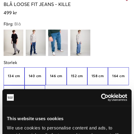
BLÅ
LOOSE FIT JEANS
-
KILLE
499 kr
Färg
:
Blå
Storlek
134 cm
140 cm
146 cm
152 cm
158 cm
164 cm
170 cm
176 cm
Upplevd storlek
This website uses cookies
We use cookies to personalise content and ads, to
Liten
Perfekt
Stor