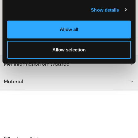
Justerbar resår på insidan
Show details
Vid rak passform
Lev. färg/färgkod
:
Raw Blue
Art.nr
:
145764-002
Allow all
Tvättråd
:
Allow selection
Mer information om tvättråd
Material