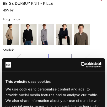
BEIGE
DURBUY KNIT
-
KILLE
499 kr
Färg
:
Beige
Storlek
134-140 cm
146-152 cm
158-164 cm
170-176 cm
182-188 cm
This website uses cookies
We use cookies to personalise content and ads, to
provide social media features and to analyse our traffic.
Upplevd storlek
We also share information about your use of our site with
our social media, advertising and analytics partners who
Liten
Perfekt
Stor