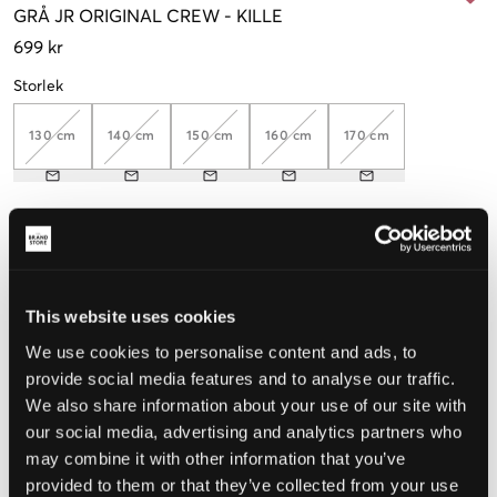
GRÅ
JR ORIGINAL CREW
-
KILLE
699 kr
Storlek
130 cm
140 cm
150 cm
160 cm
170 cm
Upplevd storlek
Liten
Perfekt
Stor
This website uses cookies
STORLEKSGUIDE
We use cookies to personalise content and ads, to
VÄLJ STORLEK
provide social media features and to analyse our traffic.
We also share information about your use of our site with
our social media, advertising and analytics partners who
Fri frakt
på beställningar över 699 kr
may combine it with other information that you’ve
Öppet köp
i 60 dagar
provided to them or that they’ve collected from your use
Leverans
2-4 vardagar