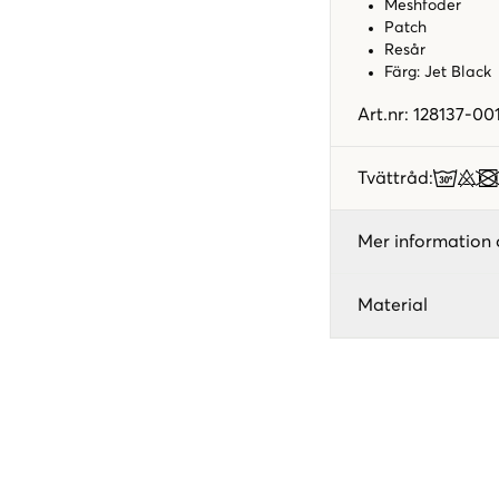
Meshfoder
Patch
Resår
Färg: Jet Black
Art.nr
:
128137-00
Tvättråd
:
Mer information 
Material