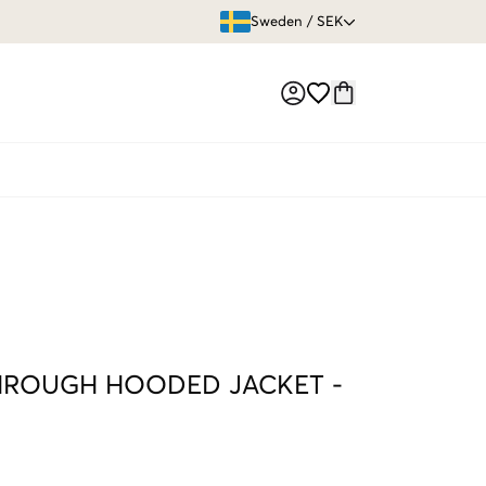
ÖPPET KÖP
Sweden
/
SEK
Market switch
THROUGH HOODED JACKET
-