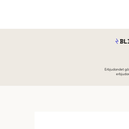
BL
Erbjudandet gäl
erbjuda