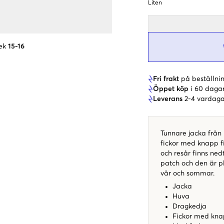
Liten
ek
15-16
Fri frakt
på beställnin
Öppet köp
i 60 daga
Leverans
2-4 vardaga
Tunnare jacka från 
fickor med knapp fi
och resår finns nedt
patch och den är pl
vår och sommar.
Jacka
Huva
Dragkedja
Fickor med kn