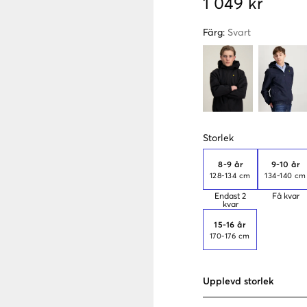
1 049 kr
Färg
:
Svart
Storlek
8-9 år
9-10 år
128-134 cm
134-140 cm
Endast
2
Få kvar
kvar
15-16 år
170-176 cm
Upplevd storlek