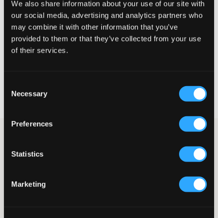
We also share information about your use of our site with
Liten
Perfekt
Stor
our social media, advertising and analytics partners who
may combine it with other information that you’ve
STORLEKSGUIDE
provided to them or that they’ve collected from your use
of their services.
VÄLJ STORLEK
Consent
Fri frakt
på beställningar över 699 kr
Necessary
Selection
Öppet köp
i 60 dagar
Leverans
2-4 vardagar
Preferences
Grå högmidjade jeans från Grunt i rak modell med inspiration
från 90-talet. Femficksmodell med justerbar midja för den
Statistics
perfekta passformen. Jeansen stängs med knapp och
dragkedja.
Jeans
Marketing
Justerbar midja
Hög midja
Dragkedja och knapp
Femficksmodell