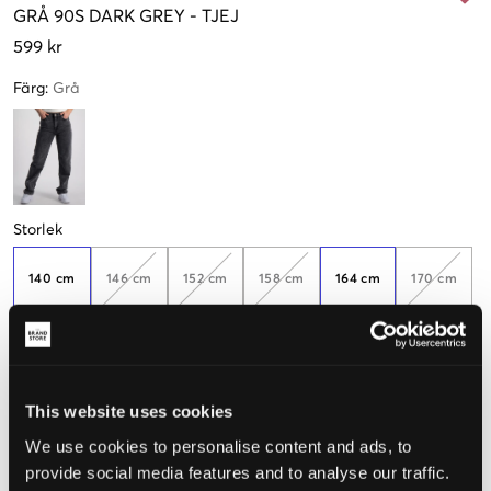
GRÅ
90S DARK GREY
-
TJEJ
599 kr
Färg
:
Grå
Storlek
140 cm
146 cm
152 cm
158 cm
164 cm
170 cm
Endast
3
kvar
176 cm
182 cm
This website uses cookies
We use cookies to personalise content and ads, to
provide social media features and to analyse our traffic.
Upplevd storlek