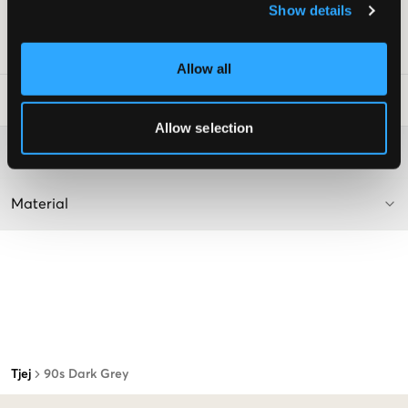
Show details
Färg: Dark Grey
Art.nr
:
112695-001
Allow all
Tvättråd
:
Allow selection
Mer information om tvättråd
Material
Tjej
90s Dark Grey