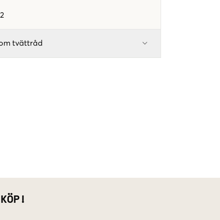
2
om tvättråd
 KÖP!