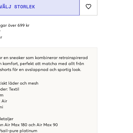
VÄLJ STORLEK
gar över 699 kr
r
r
är en sneaker som kombinerar retroinspirerad
komfort, perfekt att matcha med allt från
sshorts för en avslappnad och sportig look.​
iskt läder och mesh
der: Textil
um
 Air
mi
etaljer
ån Air Max 180 och Air Max 90
l/sail-pure platinum