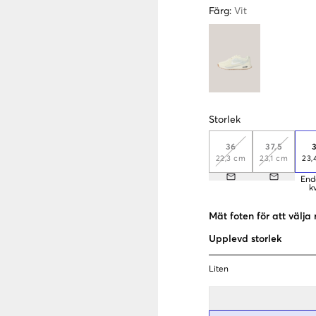
Färg
:
Vit
Storlek
36
37,5
22,3 cm
23,1 cm
23,
End
k
Mät foten för att välja 
Upplevd storlek
Liten