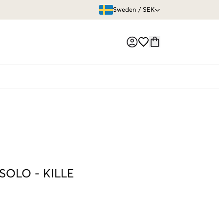
ÖPPET KÖP
Sweden
/
SEK
Market switch
 SOLO
-
KILLE