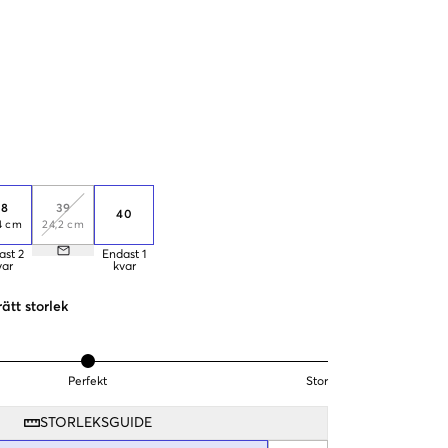
38
39
40
4 cm
24,2 cm
ast
2
Endast
1
var
kvar
rätt storlek
Perfekt
Stor
STORLEKSGUIDE