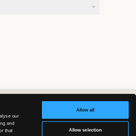
Allow all
alyse our
ing and
Allow selection
r that