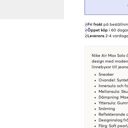
Fri frakt
på beställnin
Öppet köp
i 60 daga
Leverans
2-4 vardaga
Nike Air Max Solo 
design med modern 
linnebyxor till jean
Sneaker
Ovandel: Syntet
Innersula och fo
Mellansula: Sk
Dämpning: Max
Yttersula: Gum
Snörning
Reflekterande d
Designinslag fr
Färg: Soft pear