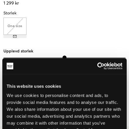
1 299 kr
Storlek
One size
Upplevd storlek
Liten
Perfekt
Stor
STORLEKSGUIDE
This website uses cookies
VÄLJ STORLEK
We use cookies to personalise content and ads, to
provide social media features and to analyse our traffic.
Fri frakt
på beställningar över 699 kr
We also share information about your use of our site with
Öppet köp
i 60 dagar
our social media, advertising and analytics partners who
Leverans
2-4 vardagar
may combine it with other information that you’ve