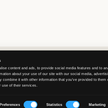
Market switcher
s
ise content and ads, to provide social media features and to an
rmation about your use of our site with our social media, advertis
 combine it with other information that you’ve provided to them o
 use of their services.
Sweden
/
SEK
© Copyright 2026 Kids Brand Store AB
Preferences
Statistics
Marketing