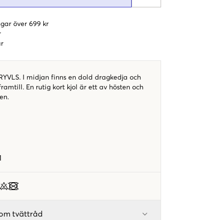
gar över 699 kr
r
r
n RYVLS. I midjan finns en dold dragkedja och
 framtill. En rutig kort kjol är ett av hösten och
en.
1
om tvättråd