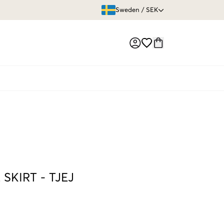
ÖPPET KÖP
Sweden
/
SEK
Market switch
 SKIRT
-
TJEJ