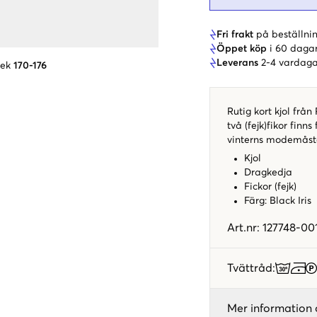
Fri frakt
på beställnin
Öppet köp
i 60 daga
Leverans
2-4 vardaga
lek
170-176
Rutig kort kjol frå
två (fejk)fikor finns
vinterns modemåst
Kjol
Dragkedja
Fickor (fejk)
Färg: Black Iris
Art.nr
:
127748-00
Tvättråd
:
Mer information 