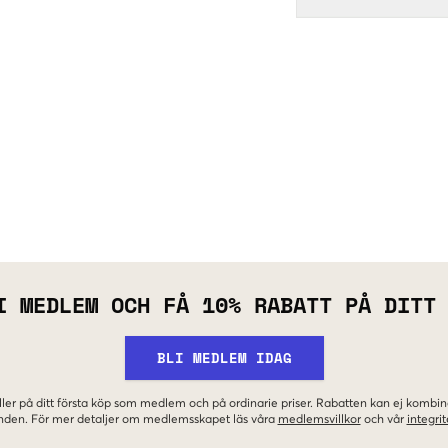
I MEDLEM OCH FÅ 10% RABATT PÅ DITT
BLI MEDLEM IDAG
ler på ditt första köp som medlem och på ordinarie priser. Rabatten kan ej komb
nden. För mer detaljer om medlemsskapet läs våra
medlemsvillkor
och vår
integrit