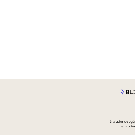
BL
Erbjudandet gäl
erbjuda