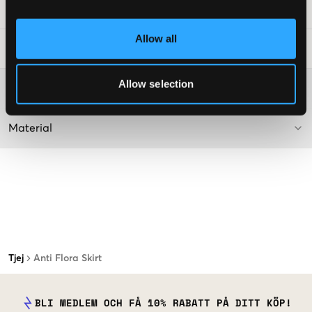
Art.nr
:
128101-001
Allow all
Tvättråd
:
Allow selection
Mer information om tvättråd
Material
Tjej
Anti Flora Skirt
BLI MEDLEM OCH FÅ 10% RABATT PÅ DITT KÖP!