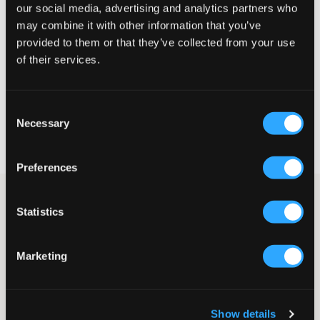
our social media, advertising and analytics partners who
Liten
Perfekt
Stor
may combine it with other information that you’ve
provided to them or that they’ve collected from your use
STORLEKSGUIDE
of their services.
VÄLJ STORLEK
Consent
Necessary
Selection
Fri frakt
på beställningar över 699 kr
Öppet köp
i 60 dagar
Leverans
2-4 vardagar
Preferences
Paisleymönstad volangkjol från Grunt. I midjan finns en bredare
Statistics
resår. Matcha gärna denna tillsammans med en enfärgad topp
så kjolen får poppa.
Kjol
Marketing
Volanger
Resår
Normal passform
Färg: Flora
Show details