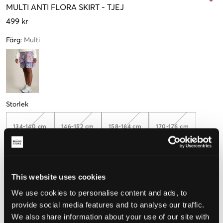
MULTI
ANTI FLORA SKIRT
-
TJEJ
499 kr
Färg
:
Multi
Storlek
134-140 cm
146-152 cm
158-164 cm
170-176 cm
182-188 cm
This website uses cookies
Endast
2
kvar
We use cookies to personalise content and ads, to
provide social media features and to analyse our traffic.
Upplevd storlek
We also share information about your use of our site with