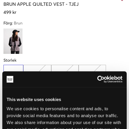
BRUN
APPLE QUILTED VEST
-
TJEJ
499 kr
Färg
:
Brun
Storlek
128 cm
134-140 cm
146-152 cm
158-164 cm
Endast
1
kvar
This website uses cookies
170 cm
176 cm
We use cookies to personalise content and ads, to
provide social media features and to analyse our traffic.
We also share information about your use of our site with
Upplevd storlek