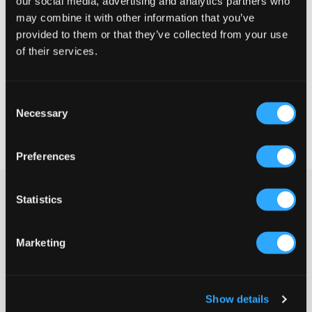
our social media, advertising and analytics partners who
may combine it with other information that you’ve
Liten
Perfekt
Stor
provided to them or that they’ve collected from your use
STORLEKSGUIDE
of their services.
VÄLJ STORLEK
Consent
Necessary
Selection
Fri frakt
på beställningar över 699 kr
Öppet köp
i 60 dagar
Leverans
2-4 vardagar
Preferences
Väst från Grunt med blommor på. Västen har två fickor framtill
Statistics
och tryckknappar längs västens öppning. Matcha gärna med
dina favoritjeans!
Väst
Marketing
Fickor
Tryckknappar
Färg: Brown
Show details
Art.nr
:
112787-001