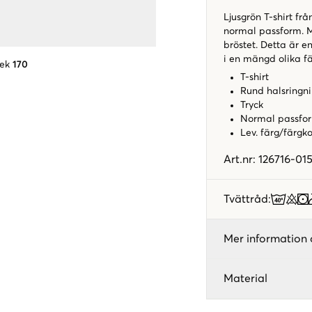
Ljusgrön T-shirt fr
normal passform. M
bröstet. Detta är e
i en mängd olika f
lek
170
T-shirt
Rund halsringn
Tryck
Normal passf
Lev. färg/färgk
Art.nr
:
126716-01
Tvättråd
:
Mer information 
Material