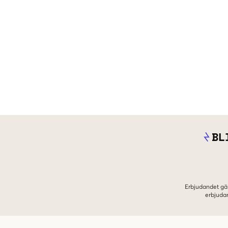
BL
Erbjudandet gäl
erbjuda