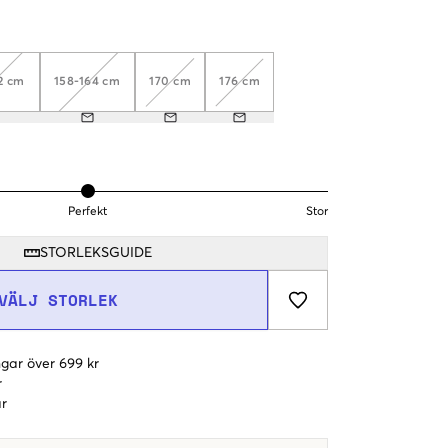
2 cm
158-164 cm
170 cm
176 cm
Perfekt
Stor
STORLEKSGUIDE
VÄLJ STORLEK
gar över 699 kr
r
r