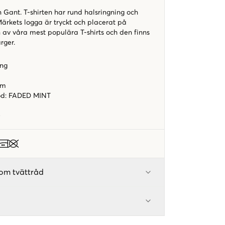
ån Gant. T-shirten har rund halsringning och
ärkets logga är tryckt och placerat på
n av våra mest populära T-shirts och den finns
ärger.
ing
orm
od
:
FADED MINT
5
om tvättråd