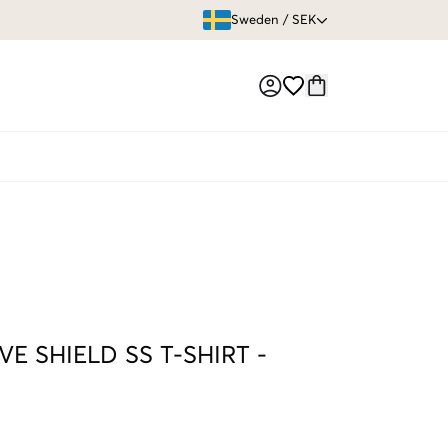
ÖPPET KÖP
Sweden
/
SEK
Market switch
VE SHIELD SS T-SHIRT
-