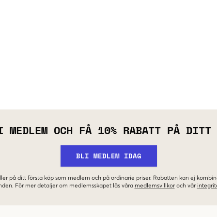
I MEDLEM OCH FÅ 10% RABATT PÅ DITT
BLI MEDLEM IDAG
ler på ditt första köp som medlem och på ordinarie priser. Rabatten kan ej komb
nden. För mer detaljer om medlemsskapet läs våra
medlemsvillkor
och vår
integrit