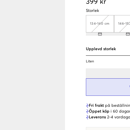
399 kr
Storlek
134-140 cm
146-15
Upplevd storlek
Liten
Fri frakt
på beställnin
Öppet köp
i 60 daga
Leverans
2-4 vardaga