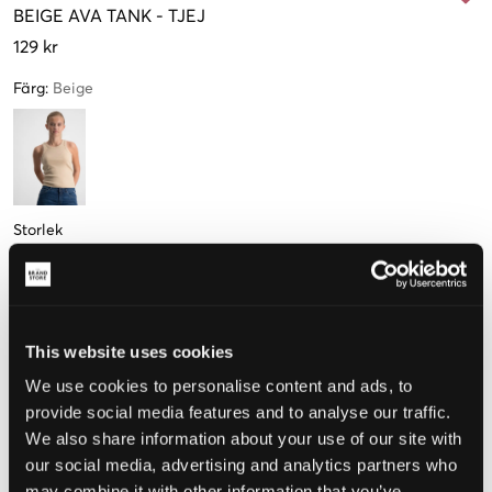
BEIGE
AVA TANK
-
TJEJ
129 kr
Färg
:
Beige
Storlek
134-140 cm
146-152 cm
158-164 cm
170-176 cm
Endast
2
kvar
This website uses cookies
We use cookies to personalise content and ads, to
Upplevd storlek
provide social media features and to analyse our traffic.
We also share information about your use of our site with
Liten
Perfekt
Stor
our social media, advertising and analytics partners who
STORLEKSGUIDE
may combine it with other information that you’ve