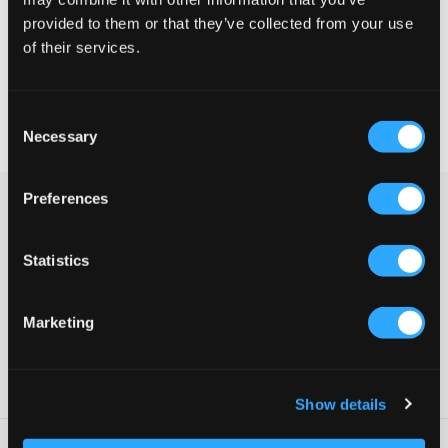
provided to them or that they’ve collected from your use
VÄLJ STORLEK
of their services.
Fri frakt
på beställningar över 699 kr
Consent
Öppet köp
i 60 dagar
Necessary
Selection
Leverans
2-4 vardagar
Preferences
Ribbat linne från RYVLS i en beige nyans. Linnet har rund
halsringning och en tight passform. Detta linne funkar att ha
som det är men också under en hoodie/sweatshirt.
Statistics
Linne
Ribbat
Rund halsringning
Marketing
Tight passform
Färg: Oat
Art.nr
:
127948-002
Show details
Tvättråd
: