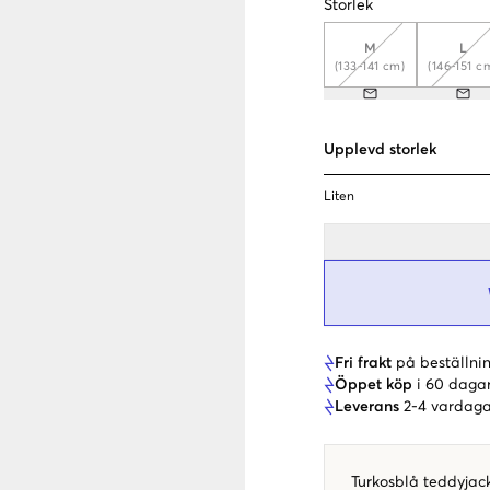
Storlek
M
L
(133-141 cm)
(146-151 c
Upplevd storlek
Liten
Fri frakt
på beställnin
Öppet köp
i 60 daga
Leverans
2-4 vardaga
Turkosblå teddyjac