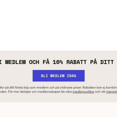
I MEDLEM OCH FÅ 10% RABATT PÅ DITT
BLI MEDLEM IDAG
ler på ditt första köp som medlem och på ordinarie priser. Rabatten kan ej komb
nden. För mer detaljer om medlemsskapet läs våra
medlemsvillkor
och vår
integrit