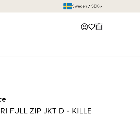
ÖPPET KÖP
Sweden
/
SEK
Market switch
ce
RI FULL ZIP JKT D
-
KILLE