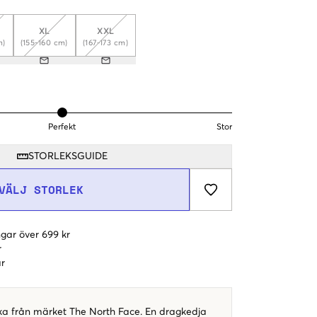
XL
XXL
m)
(155-160 cm)
(167-173 cm)
Perfekt
Stor
STORLEKSGUIDE
VÄLJ STORLEK
gar över 699 kr
r
r
ka från märket The North Face. En dragkedja