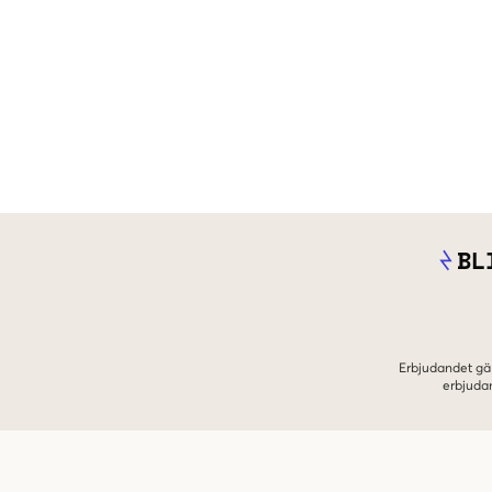
BL
Erbjudandet gäl
erbjuda