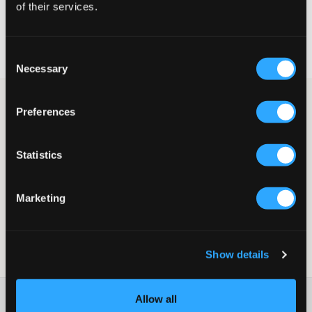
of their services.
Fri frakt
på beställningar över 699 kr
Öppet köp
i 60 dagar
Consent
Leverans
2-4 vardagar
Necessary
Selection
Små ringar från Edblad i rostfritt stål med 14K guldplätering.
Preferences
Diametern är 12 mm. Ett dekorativt hjärta hänger från ringen
vilket gör att dessa både kan användas till fest och till vardags.
Örhängen
Statistics
Ringar/hoops
Diameter: 12 mm
Rostfritt stål
Marketing
Nickelsäkert
14K guldplätering
Färg: Guldfärgad
Show details
Art.nr
:
131640-001
Mer information om tvättråd
Allow all