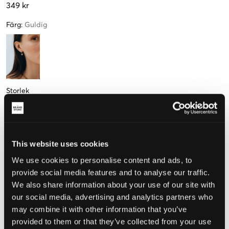
349 kr
Färg
:
Guldig
Storlek
One size
This website uses cookies
Upplevd storlek
We use cookies to personalise content and ads, to
provide social media features and to analyse our traffic.
Liten
Perfekt
Stor
We also share information about your use of our site with
our social media, advertising and analytics partners who
may combine it with other information that you’ve
VÄLJ STORLEK
provided to them or that they’ve collected from your use