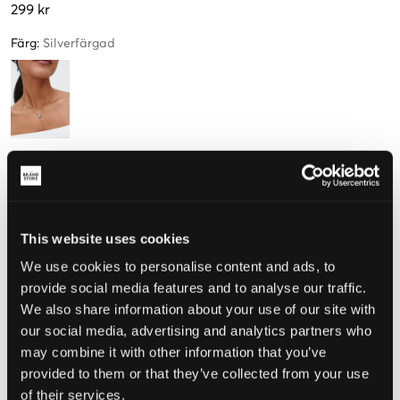
299 kr
Färg
:
Silverfärgad
Storlek
One size
Endast
3
This website uses cookies
kvar
We use cookies to personalise content and ads, to
provide social media features and to analyse our traffic.
Upplevd storlek
We also share information about your use of our site with
our social media, advertising and analytics partners who
Liten
Perfekt
Stor
may combine it with other information that you’ve
provided to them or that they’ve collected from your use
of their services.