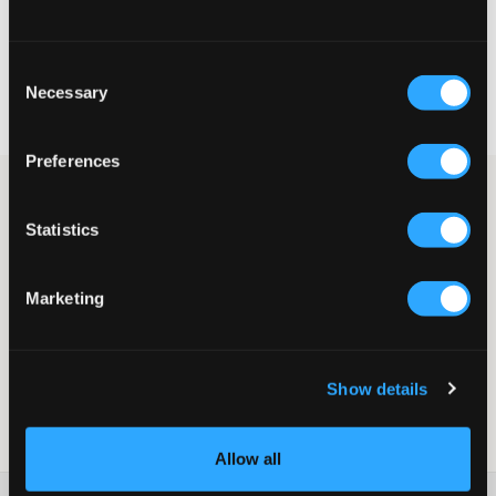
VÄLJ STORLEK
Consent
Fri frakt
på beställningar över 699 kr
Necessary
Selection
Öppet köp
i 60 dagar
Leverans
2-4 vardagar
Preferences
Silverfärgat halsband i en nätt och tidlös design. Halsbandet
består av en tunn länkkedja med ett hängande, tredimensionellt
Statistics
hjärta mitt fram. Det stängs baktill med ett klassiskt
karbinhake-spänne och har en förlängningskedja dekorerad
med en liten rund logobricka för en justerbar passform.
Marketing
Halsband
Tunn länkkedja
Hjärthänge
Justerbar längd
Show details
Karbinhake-spänne
Art.nr
:
124240-001
Allow all