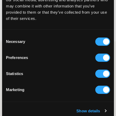
may combine it with other information that you’ve
VÄLJ STORLEK
provided to them or that they’ve collected from your use
of their services.
Fri frakt
på beställningar över 699 kr
Öppet köp
i 60 dagar
Leverans
2-4 vardagar
Consent
Necessary
Selection
Beige hoodie från RYVLS. Hoodien har en avslappnad passform
med känguruficka framtill. Ribbade muddar finns nedtill och
Preferences
vid ärmslut.
(Storlek 134/140 har inga snören)
Hoodie
Statistics
Huva
Snörning
Känguruficka
Marketing
Ribbade muddar
Avslappnad passform
Lev. färg/färgkod
:
Light Beige
Show details
Art.nr
:
145628-003