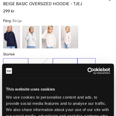
BEIGE
BASIC OVERSIZED HOODIE
-
TJEJ
299 kr
Färg
:
Beige
Storlek
134-140 cm
146-152 cm
158-164 cm
170 cm
Få kvar
This website uses cookies
Upplevd storlek
We use cookies to personalise content and ads, to
Liten
Perfekt
Stor
provide social media features and to analyse our traffic.
We also share information about your use of our site with
STORLEKSGUIDE
our social media, advertising and analytics partners who