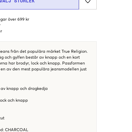
VÄLJ STORLEK
gar över 699 kr
r
r
jeans från det populära märket True Religion.
åg och gylfen består av knapp och en kort
orna har brodyr, lock och knapp. Passformen
r en av den mest populära jeansmodellen just
 av knapp och dragkedja
l
lock och knapp
cut
od
:
CHARCOAL