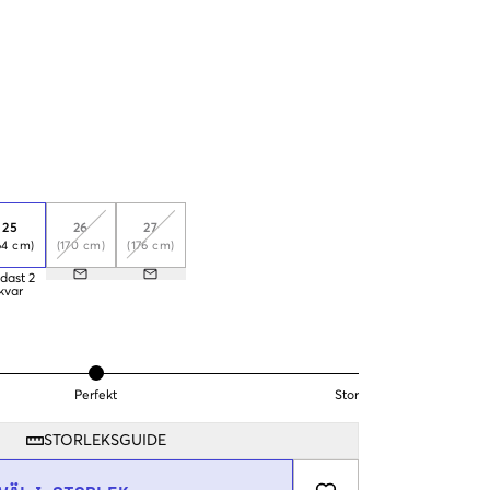
25
26
27
64 cm)
(170 cm)
(176 cm)
dast
2
kvar
Perfekt
Stor
STORLEKSGUIDE