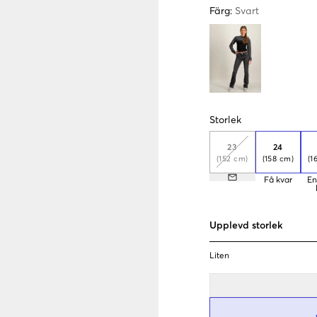
Färg
:
Svart
Storlek
23
24
(152 cm)
(158 cm)
(1
Få kvar
En
Upplevd storlek
Liten