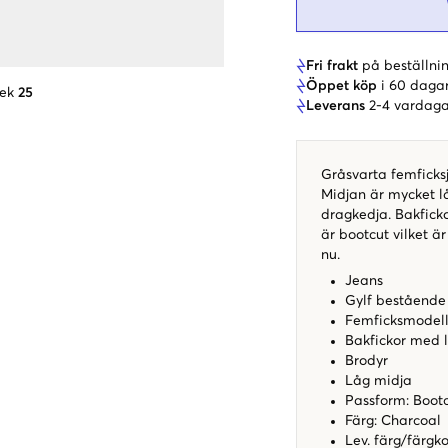
Fri frakt
på beställnin
Öppet köp
i 60 daga
lek
25
Leverans
2-4 vardaga
Gråsvarta femficks
Midjan är mycket l
dragkedja. Bakfick
är bootcut vilket ä
nu.
Jeans
Gylf bestående
Femficksmodel
Bakfickor med 
Brodyr
Låg midja
Passform: Boot
Färg: Charcoal
Lev. färg/färgk