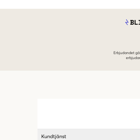
BL
Erbjudandet gäl
erbjuda
Kundtjänst