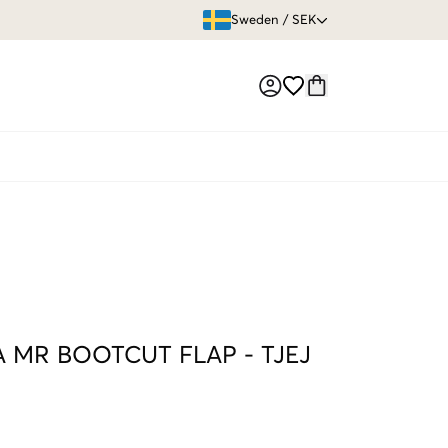
ÖPPET KÖP
Sweden
/
SEK
Market switch
A MR BOOTCUT FLAP
-
TJEJ