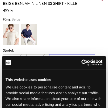
BEIGE
BENJAMIN LINEN SS SHIRT
-
KILLE
499 kr
Färg
:
Beige
Storlek
134-140 cm
146-152 cm
158-164 cm
170-176 cm
Endast
2
kvar
This website uses cookies
Upplevd storlek
We use cookies to personalise content and ads, to
provide social media features and to analyse our traffic.
Liten
Perfekt
Stor
We also share information about your use of our site with
our social media, advertising and analytics partners who
STORLEKSGUIDE