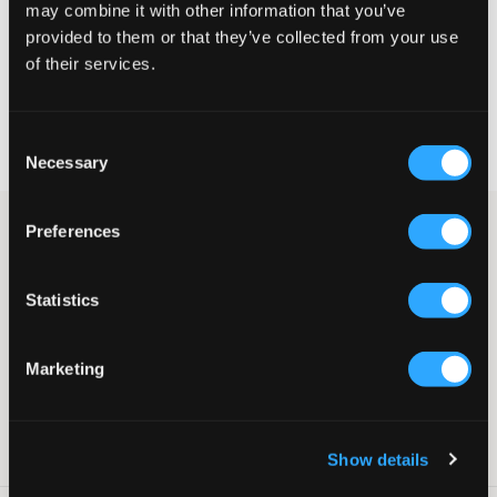
may combine it with other information that you’ve
provided to them or that they’ve collected from your use
VÄLJ STORLEK
of their services.
Fri frakt
på beställningar över 699 kr
Consent
Öppet köp
i 60 dagar
Necessary
Leverans
2-4 vardagar
Selection
Ljusbeige kortärmad skjorta i linnemix från Ryvls. Skjortan har
Preferences
krage och knappar och passformen är rak. Perfekt till både
vardags och finare tillfällen.
Statistics
Skjorta
Kort ärm
Krage
Marketing
Knappar
Rak passform
Lev. färg/färgkod
:
Beige
Art.nr
:
139709-001
Show details