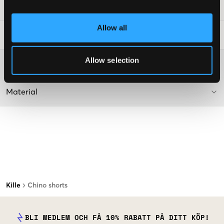
Art.nr
:
119760-002
Allow all
Tvättråd
:
Allow selection
Mer information om tvättråd
Material
Kille
Chino shorts
BLI MEDLEM OCH FÅ 10% RABATT PÅ DITT KÖP!