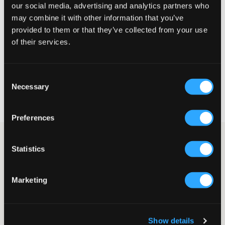
our social media, advertising and analytics partners who
Liten
Perfekt
Stor
may combine it with other information that you’ve
provided to them or that they’ve collected from your use
STORLEKSGUIDE
of their services.
VÄLJ STORLEK
Consent
Necessary
Selection
Fri frakt
på beställningar över 699 kr
Öppet köp
i 60 dagar
Leverans
2-4 vardagar
Preferences
Shorts från Garcia i en mörkblå nyans. Midjan är justerbar och
Statistics
gylfen består av knapp och dragkedja. Dessa shorts går lika bra
att klä upp som att klä ner.
Shorts
Marketing
Knapp och dragkedja
Justerbar midja
Färg: 292 Dark Moon
Lev. färg/färgkod
:
dark moon
Show details