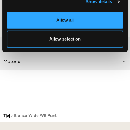
Färg: Black
Show details
Art.nr
:
135375-001
Allow all
Tvättråd
:
Allow selection
Mer information om tvättråd
Material
Tjej
Bianca Wide WB Pant