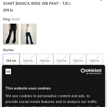
SVART
BIANCA WIDE WB PANT
-
TJEJ
299 kr
Färg
:
Svart
Storlek
134 cm
140 cm
146 cm
152 cm
158 cm
164 cm
Få kvar
170 cm
This website uses cookies
We use cookies to personalise content and ads, to
Upplevd storlek
provide social media features and to analyse our traffic.