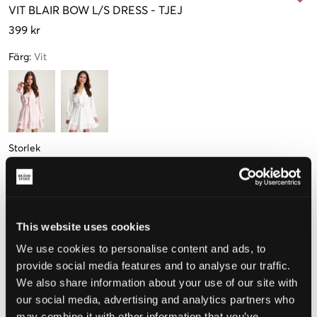
VIT
BLAIR BOW L/S DRESS
-
TJEJ
399 kr
Färg
:
Vit
Storlek
134-140 cm
146-152 cm
158-164 cm
170-176 cm
Endast
1
kvar
This website uses cookies
We use cookies to personalise content and ads, to
Upplevd storlek
provide social media features and to analyse our traffic.
We also share information about your use of our site with
Liten
Perfekt
Stor
our social media, advertising and analytics partners who
STORLEKSGUIDE
may combine it with other information that you’ve