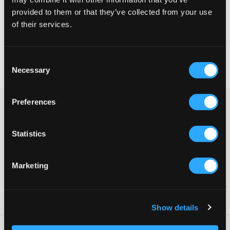
provided to them or that they’ve collected from your use
VÄLJ STORLEK
of their services.
Fri frakt
på beställningar över 699 kr
Consent
Öppet köp
i 60 dagar
Necessary
Selection
Leverans
2-4 vardagar
Preferences
Vit klänning från RYVLS med dekorativ knyte och resår i midjan.
Nedtill och vid ärmslut finns volanger. Detta är ett somrigt plagg
som är både bekvämt och stilrent.
Statistics
Klänning
Knyte framtill
Resår
Marketing
Volanger
Lev. färg/färgkod
:
White
Art.nr
:
139722-002
Show details
Tvättråd
: