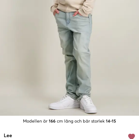
Modellen är
166
cm lång och bär storlek
14-15
Lee