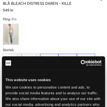
BLÅ
BLEACH DISTRESS DAREN
-
KILLE
549 kr
Färg
:
Blå
Storlek
9-10 år
10-11 år
12-13 år
14-15 år
15-16 år
134-140cm
140-146cm
152-158cm
164-170cm
170-176cm
Få kvar
This website uses cookies
Upplevd storlek
We use cookies to personalise content and ads, to
provide social media features and to analyse our traffic.
Liten
Perfekt
Stor
We also share information about your use of our site with
STORLEKSGUIDE
our social media, advertising and analytics partners who