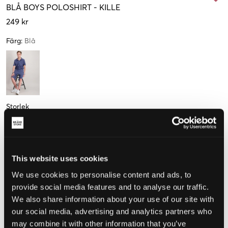
BLÅ
BOYS POLOSHIRT
-
KILLE
249 kr
Färg
:
Blå
Storlek
134-140 cm
146-152 cm
158-164 cm
170 cm
This website uses cookies
We use cookies to personalise content and ads, to
Upplevd storlek
provide social media features and to analyse our traffic.
Liten
Perfekt
Stor
We also share information about your use of our site with
our social media, advertising and analytics partners who
may combine it with other information that you’ve