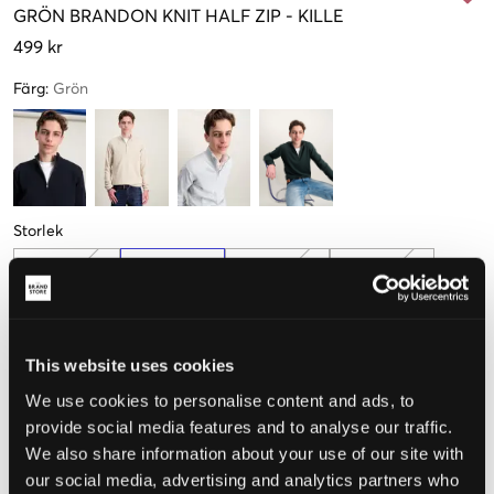
GRÖN
BRANDON KNIT HALF ZIP
-
KILLE
499 kr
Färg
:
Grön
Storlek
134-140 cm
146-152 cm
158-164 cm
170-176 cm
This website uses cookies
Upplevd storlek
We use cookies to personalise content and ads, to
provide social media features and to analyse our traffic.
Liten
Perfekt
Stor
We also share information about your use of our site with
STORLEKSGUIDE
our social media, advertising and analytics partners who