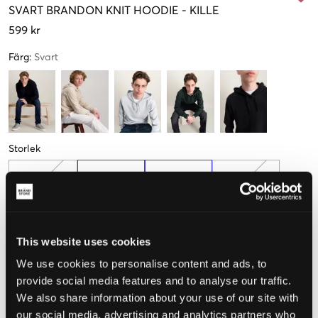
SVART
BRANDON KNIT HOODIE
-
KILLE
599 kr
Färg
:
Svart
Storlek
134-140 cm
146-152 cm
158-164 cm
170-176 cm
Endast
2
kvar
This website uses cookies
Upplevd storlek
We use cookies to personalise content and ads, to
provide social media features and to analyse our traffic.
Liten
Perfekt
Stor
We also share information about your use of our site with
our social media, advertising and analytics partners who
STORLEKSGUIDE