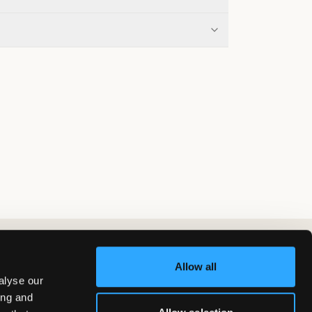
Allow all
alyse our
ing and