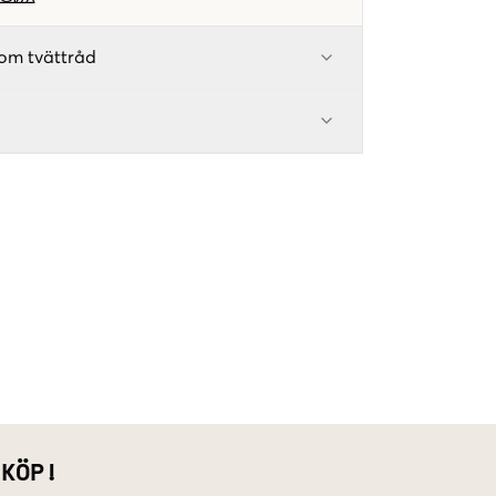
om tvättråd
 KÖP!