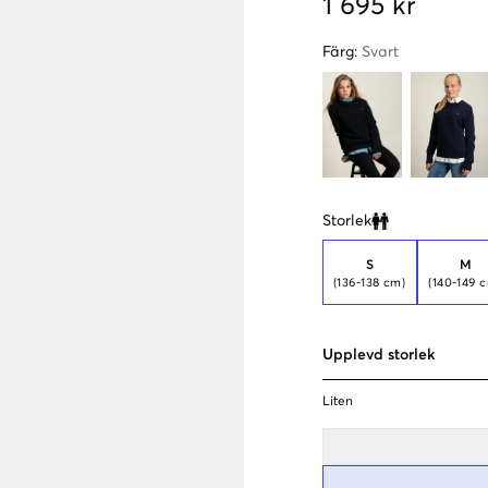
1 695 kr
Färg
:
Svart
Storlek
Clone modal
S
M
(136-138 cm)
(140-149 
Upplevd storlek
Liten