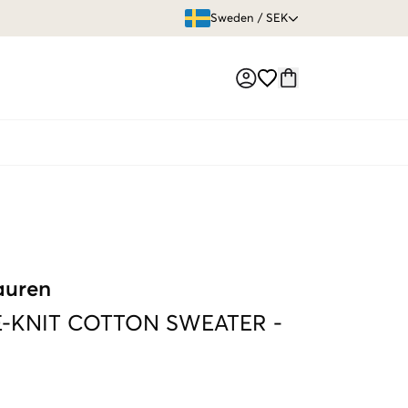
ÖPPET KÖP
Sweden
/
SEK
Market switch
auren
E-KNIT COTTON SWEATER
-