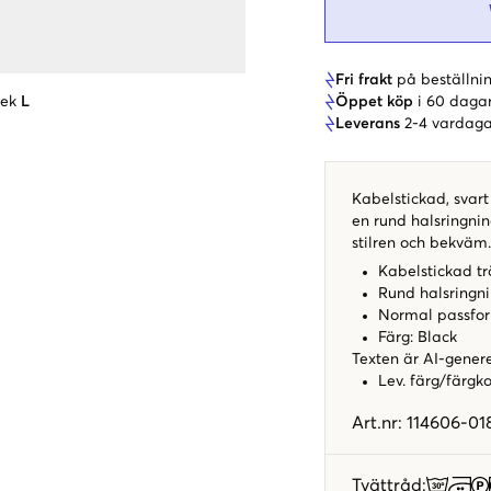
Fri frakt
på beställnin
Öppet köp
i 60 daga
lek
L
Leverans
2-4 vardaga
Kabelstickad, svart
en rund halsringni
stilren och bekväm. 
Kabelstickad tr
Rund halsringn
Normal passfo
Färg: Black
Texten är AI-gener
Lev. färg/färgk
Art.nr
:
114606-01
Tvättråd
: