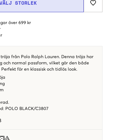
VÄLJ STORLEK
gar över 699 kr
r
r
 tröja från Polo Ralph Lauren. Denna tröja har
ng och normal passform, vilket gör den både
Perfekt för en klassisk och tidlös look.
öja
ing
rm
erad.
od
:
POLO BLACK/C3807
8