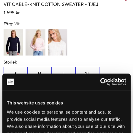
VIT
CABLE-KNIT COTTON SWEATER
-
TJEJ
1 695 kr
Färg
:
Vit
Storlek
S
M
L
XL
130-134 cm
136-142 cm
144-154 cm
155-159 cm
Upplevd storlek
This website uses cookies
Liten
Perfekt
Stor
We use cookies to personalise content and ads, to
provide social media features and to analyse our traffic.
STORLEKSGUIDE
We also share information about your use of our site with