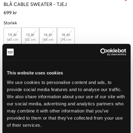
BLÅ
CABLE SWEATER
-
TJEJ
699 kr
Storlek
10 år
12 år
14 år
16 år
140 cm
152 cm
164 cm
176 cm
Upplevd storlek
This website uses cookies
Liten
Perfekt
Stor
We use cookies to personalise content and ads, to
STORLEKSGUIDE
provide social media features and to analyse our traffic.
We also share information about your use of our site with
VÄLJ STORLEK
our social media, advertising and analytics partners who
may combine it with other information that you’ve
provided to them or that they’ve collected from your use
Fri frakt
på beställningar över 699 kr
of their services.
Öppet köp
i 60 dagar
Leverans
2-4 vardagar